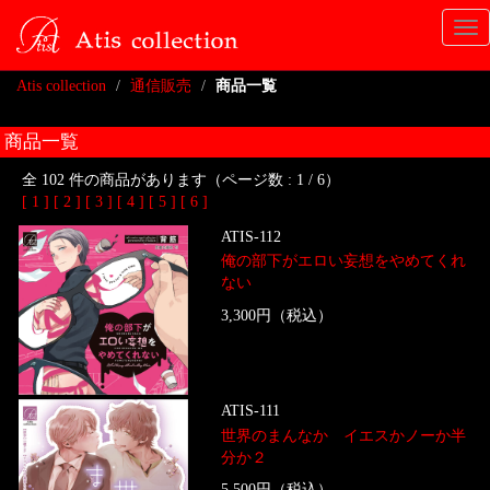
Tog
nav
Atis collection
通信販売
商品一覧
商品一覧
全 102 件の商品があります（ページ数 : 1 / 6）
[ 1 ]
[ 2 ]
[ 3 ]
[ 4 ]
[ 5 ]
[ 6 ]
ATIS-112
俺の部下がエロい妄想をやめてくれ
ない
3,300円（税込）
ATIS-111
世界のまんなか イエスかノーか半
分か２
5,500円（税込）