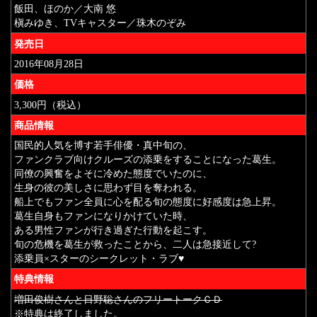
飯田、ほのか／大南 悠
槇みゆき、TVキャスター／珠木のぞみ
発売日
2016年08月28日
価格
3,300円（税込）
商品情報
国民的人気を博す若手俳優・真中旬の、
ファンクラブ向けクルーズの添乗をすることになった葛生。
同僚の興奮をよそに冷めた態度でいたのに、
生身の彼の美しさに思わず目を奪われる。
船上でもファン全員に心を配る旬の態度に好感度は急上昇。
葛生自身もファンになりかけていた時、
ある男性ファンが行き過ぎた行動を起こす。
旬の危機を葛生が救ったことから、二人は急接近して?
添乗員×スターのシークレット・ラブ♥
特典情報
増田俊樹さんと日野聡さんのフリートークＣＤ
※特典は終了しました。