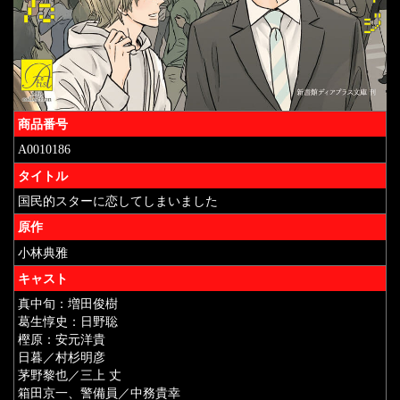
商品番号
A0010186
タイトル
国民的スターに恋してしまいました
原作
小林典雅
キャスト
真中旬：増田俊樹
葛生惇史：日野聡
樫原：安元洋貴
日暮／村杉明彦
茅野黎也／三上 丈
箱田京一、警備員／中務貴幸