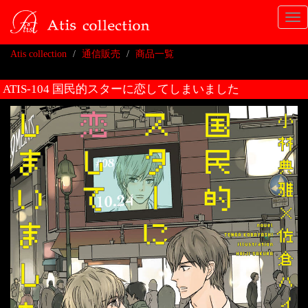
Tog
nav
Atis collection
通信販売
商品一覧
ATIS-104 国民的スターに恋してしまいました